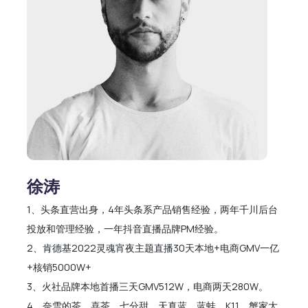
徐涛
1、头条直营出身，4年头条系产品销售经验，两年千川后台
投放和管理经验，一年抖音直播品牌PM经验。
2、肯德基2022灵魂宵夜主题直播30天本地+电商GMV一亿
+核销5000W+
3、火社品牌本地首播三天GMV512W，电商两天280W。
4、奈雪的茶，喜茶，七分甜，天真蓝，蓝蛙，K11，蟹家大