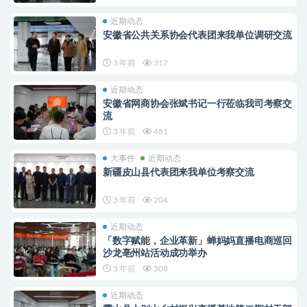
近期动态
安徽省公共关系协会代表团来我单位调研交流
3 年前
317
近期动态
安徽省网商协会张斌书记一行莅临我司考察交
流
3 年前
481
大事件
近期动态
新疆皮山县代表团来我单位考察交流
3 年前
204
近期动态
「数字赋能，企业革新」蝉妈妈直播电商巡回
沙龙亳州站活动成功举办
3 年前
308
近期动态