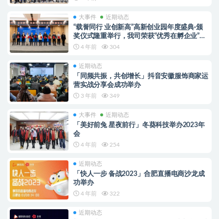
大事件
近期动态
“载誉同行 业创新高”高新创业园年度盛典·颁
奖仪式隆重举行，我司荣获“优秀在孵企业”称
号
4 年前
304
近期动态
「同频共振，共创增长」抖音安徽服饰商家运
营实战分享会成功举办
3 年前
349
大事件
近期动态
「美好前兔 星夜前行」冬葵科技举办2023年
会
4 年前
254
近期动态
「快人一步 备战2023」合肥直播电商沙龙成
功举办
4 年前
322
近期动态