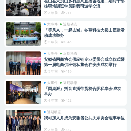
霍山县大别山乡村振兴直播基地第二期村干部
挂职培训班学员到我司游学交流
3 年前
211
大事件
近期动态
「等风来，一起去巅」冬葵科技大蜀山团建活
动成功举办
3 年前
345
大事件
近期动态
安徽省网商协会供应链专业委员会成立仪式暨
第一届电商供应链私董会在安庆成功举行
3 年前
416
大事件
近期动态
「圆桌派」抖音直播带货榜合肥私享会 成功
举办
4 年前
421
近期动态
我司加入并成为安徽省公共关系协会理事单位
3 年前
447