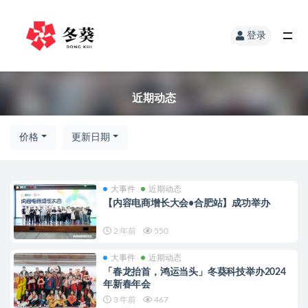
登录
近期动态
价格
更新日期
大事件
近期动态
【内容电商增长大会•合肥站】成功举办
2 年前
550
大事件
近期动态
「春龙抬首，鸿运当头」冬葵科技举办2024
年新春年会
3 年前
467