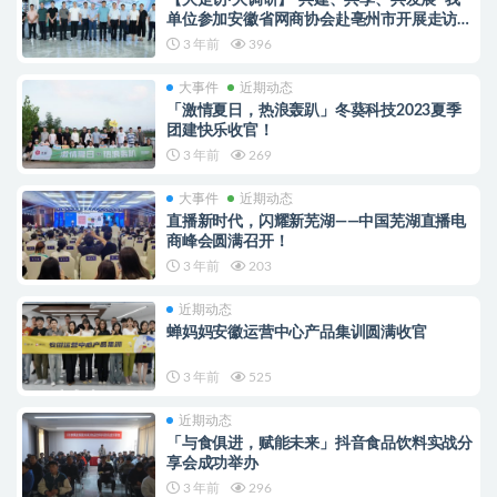
单位参加安徽省网商协会赴亳州市开展走访调
研交流活动
3 年前
396
大事件
近期动态
「激情夏日，热浪轰趴」冬葵科技2023夏季
团建快乐收官！
3 年前
269
大事件
近期动态
直播新时代，闪耀新芜湖——中国芜湖直播电
商峰会圆满召开！
3 年前
203
近期动态
蝉妈妈安徽运营中心产品集训圆满收官
3 年前
525
近期动态
「与食俱进，赋能未来」抖音食品饮料实战分
享会成功举办
3 年前
296