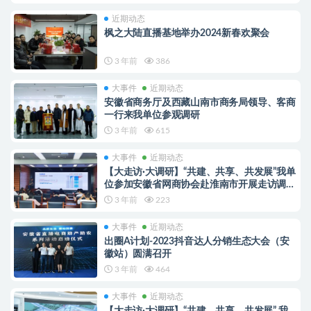
近期动态
枫之大陆直播基地举办2024新春欢聚会
3 年前
386
大事件
近期动态
安徽省商务厅及西藏山南市商务局领导、客商
一行来我单位参观调研
3 年前
615
大事件
近期动态
【大走访·大调研】“共建、共享、共发展”我单
位参加安徽省网商协会赴淮南市开展走访调研
交流活动
3 年前
223
大事件
近期动态
出圈A计划-2023抖音达人分销生态大会（安
徽站）圆满召开
3 年前
464
大事件
近期动态
【大走访·大调研】“共建、共享、共发展” 我