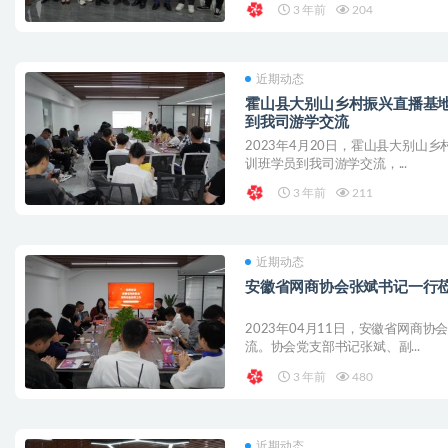
3 年前
204
近期动态
霍山县大别山乡村振兴直播基
到我司游学交流
2023年4月20日，霍山县大别山
训班学员到我司游学交流，...
3 年前
211
近期动态
安徽省网商协会张斌书记一行
2023年04月11日，安徽省网商
流。协会党支部书记张斌、副...
3 年前
480
近期动态