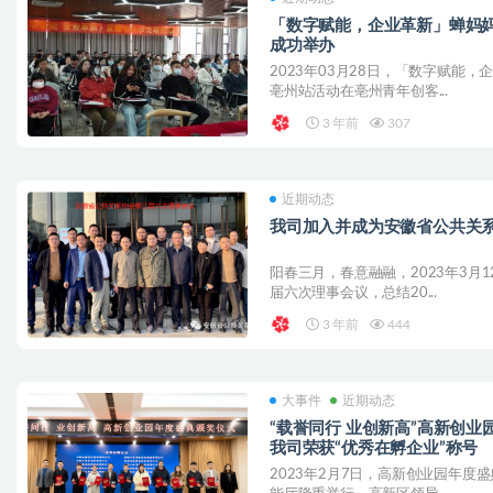
「数字赋能，企业革新」蝉妈
成功举办
2023年03月28日，「数字赋能
亳州站活动在亳州青年创客...
3 年前
307
近期动态
我司加入并成为安徽省公共关
阳春三月，春意融融，2023年3月
届六次理事会议，总结20...
3 年前
444
大事件
近期动态
“载誉同行 业创新高”高新创业
我司荣获“优秀在孵企业”称号
2023年2月7日，高新创业园年度