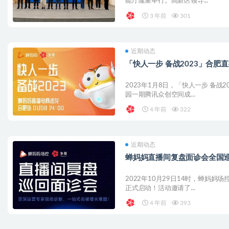
能厅隆重举行。高新区领导...
3 年前
301
近期动态
「快人一步 备战2023」合肥
2023年1月8日，「快人一步 备战
园一期腾讯众创空间成...
4 年前
322
近期动态
蝉妈妈直播间复盘面诊会全国巡
2022年10月29日14时，蝉妈妈
正式启动！活动邀请了...
4 年前
393