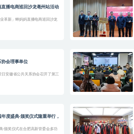
妈直播电商巡回沙龙亳州站活动
，企业革新」蝉妈妈直播电商巡回沙龙
系协会理事单位
12日安徽省公共关系协会召开了第三
园年度盛典·颁奖仪式隆重举行，
盛典·颁奖仪式在合肥高新管委会多功