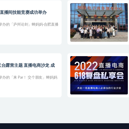
肥直播间技能竞赛成功举办
技举办的「庐州论剑」蝉妈妈·合肥直播
天台露营主题 直播电商沙龙 成
举办的「来 Par！ 交个朋友」蝉妈妈