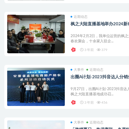
近期动态
枫之大陆直播基地举办2024
2024年2月2日，我单位运营的枫
春欢聚会，十余家入驻企...
3 年前
379
大事件
近期动态
出圈A计划-2023抖音达人分
9月27日，出圈A计划-2023抖
枫之大陆直播基地成功召...
3 年前
456
大事件
近期动态