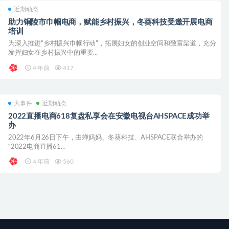
近期动态
助力铜陵市巾帼电商，赋能乡村振兴，冬葵科技受邀开展电商
培训
为深入推进“乡村振兴巾帼行动”，拓展妇女的创业空间和致富渠道，充分
发挥妇女在乡村振兴中的重要...
4 年前
417
大事件
近期动态
2022直播电商618复盘私享会在安徽电视台AHSPACE成功举
办
2022年6月26日下午，由蝉妈妈、冬葵科技、AHSPACE联合举办的
“2022电商直播61...
4 年前
560