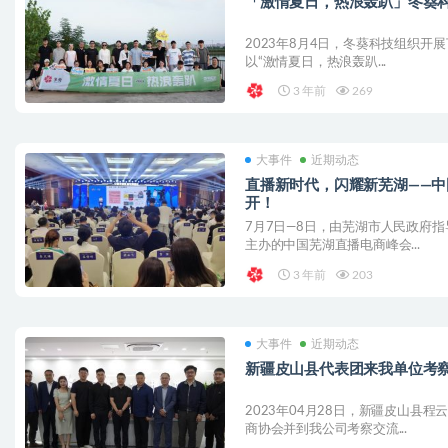
「激情夏日，热浪轰趴」冬葵科
2023年8月4日，冬葵科技组织开
以“激情夏日，热浪轰趴...
3 年前
269
大事件
近期动态
直播新时代，闪耀新芜湖——
开！
7月7日—8日，由芜湖市人民政府
主办的中国芜湖直播电商峰会...
3 年前
203
大事件
近期动态
新疆皮山县代表团来我单位考
2023年04月28日，新疆皮山县
商协会并到我公司考察交流...