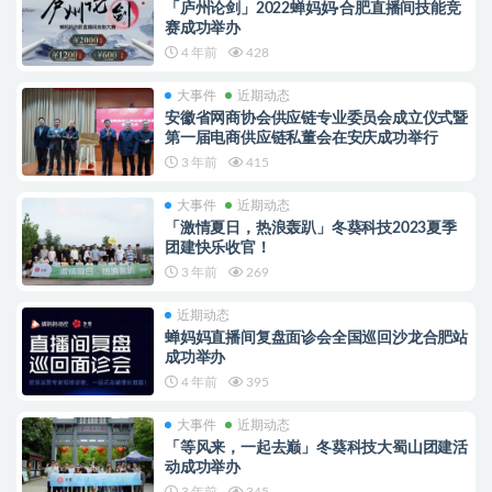
「庐州论剑」2022蝉妈妈·合肥直播间技能竞
赛成功举办
4 年前
428
大事件
近期动态
安徽省网商协会供应链专业委员会成立仪式暨
第一届电商供应链私董会在安庆成功举行
3 年前
415
大事件
近期动态
「激情夏日，热浪轰趴」冬葵科技2023夏季
团建快乐收官！
3 年前
269
近期动态
蝉妈妈直播间复盘面诊会全国巡回沙龙合肥站
成功举办
4 年前
395
大事件
近期动态
「等风来，一起去巅」冬葵科技大蜀山团建活
动成功举办
3 年前
345