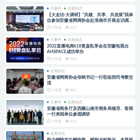
大事件
近期动态
【大走访·大调研】“共建、共享、共发展”我单
位参加安徽省网商协会赴淮南市开展走访调研
交流活动
3 年前
222
大事件
近期动态
2022直播电商618复盘私享会在安徽电视台
AHSPACE成功举办
4 年前
560
近期动态
安徽省网商协会张斌书记一行莅临我司考察交
流
3 年前
481
大事件
近期动态
安徽省商务厅及西藏山南市商务局领导、客商
一行来我单位参观调研
3 年前
615
近期动态
助力铜陵市巾帼电商，赋能乡村振兴，冬葵科