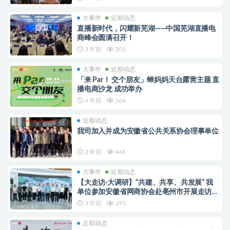
大事件
近期动态
直播新时代，闪耀新芜湖——中国芜湖直播电
商峰会圆满召开！
3 年前
203
大事件
近期动态
「来 Par！ 交个朋友」蝉妈妈天台露营主题 直
播电商沙龙 成功举办
4 年前
364
近期动态
我司加入并成为安徽省公共关系协会理事单位
3 年前
446
大事件
近期动态
【大走访·大调研】“共建、共享、共发展” 我
单位参加安徽省网商协会赴亳州市开展走访调
研交流活动
3 年前
395
近期动态