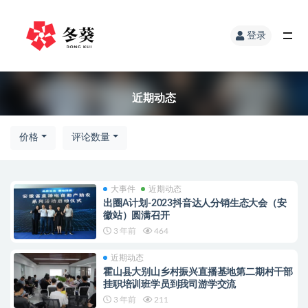
登录
近期动态
价格
评论数量
大事件
近期动态
出圈A计划-2023抖音达人分销生态大会（安
徽站）圆满召开
3 年前
464
近期动态
霍山县大别山乡村振兴直播基地第二期村干部
挂职培训班学员到我司游学交流
3 年前
211