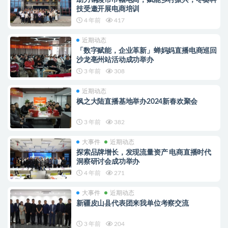
技受邀开展电商培训
4 年前
417
近期动态
「数字赋能，企业革新」蝉妈妈直播电商巡回
沙龙亳州站活动成功举办
3 年前
308
近期动态
枫之大陆直播基地举办2024新春欢聚会
3 年前
382
大事件
近期动态
探索品牌增长，发现流量资产 电商直播时代
洞察研讨会成功举办
4 年前
271
大事件
近期动态
新疆皮山县代表团来我单位考察交流
3 年前
204