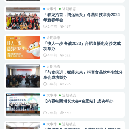
大事件
近期动态
「春龙抬首，鸿运当头」冬葵科技举办2024
年新春年会
2 年前
467
近期动态
「快人一步 备战2023」合肥直播电商沙龙成
功举办
4 年前
322
近期动态
「与食俱进，赋能未来」抖音食品饮料实战分
享会成功举办
3 年前
296
大事件
近期动态
【内容电商增长大会•合肥站】成功举办
2 年前
550
大事件
近期动态