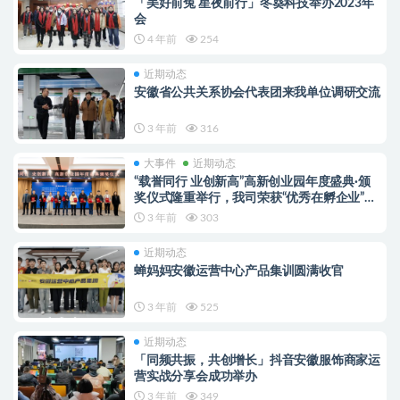
「美好前兔 星夜前行」冬葵科技举办2023年
会
4 年前
254
近期动态
安徽省公共关系协会代表团来我单位调研交流
3 年前
316
大事件
近期动态
“载誉同行 业创新高”高新创业园年度盛典·颁
奖仪式隆重举行，我司荣获“优秀在孵企业”称
号
3 年前
303
近期动态
蝉妈妈安徽运营中心产品集训圆满收官
3 年前
525
近期动态
「同频共振，共创增长」抖音安徽服饰商家运
营实战分享会成功举办
3 年前
349